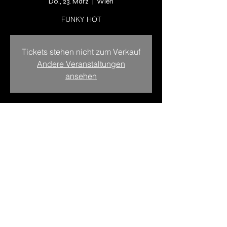
Do., 23. März
  |  
Wien
FUNKY HOT
Tickets stehen nicht zum Verkauf
Andere Veranstaltungen
ansehen
Zeit & Ort
23. März 2023, 19:00
Wien, Wien, Österreich
Diese Veranstaltung teilen