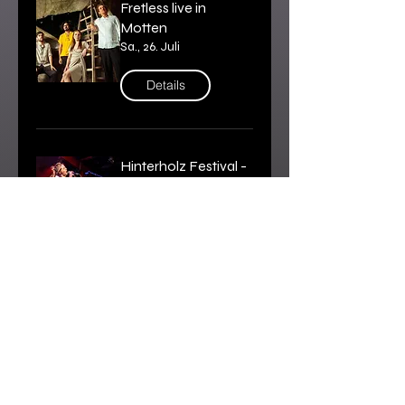
Fretless live in
Motten
Sa., 26. Juli
Details
Hinterholz Festival -
GOT`YA
Fr., 25. Juli
Details
Schlachthof Fest
Wels - GOT`YA
Sa., 19. Juli
Details