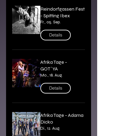
Reindorfgassen Fest
- Spitting Ibex
Fr., 05. Sep.
Details
Afrika Tage -
GOT`YA
Mo., 18. Aug.
Details
Afrika Tage - Adama
Dicko
Di., 12. Aug.