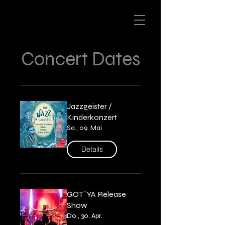
Concert Dates
Jazzgeister /
Kinderkonzert
Sa., 09. Mai
Details
GOT`YA Release
Show
Do., 30. Apr.