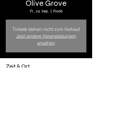
Olive Grove
Fr., 29. Sep.
  |  
Raab
Tickets stehen nicht zum Verkauf
Jetzt andere Veranstaltungen
ansehen
Zeit & Ort
29. Sep. 2023, 19:00 – 30. Sep. 2023,
19:00
Raab, Hirschdobl, 4760 Raab, Österreich
Diese Veranstaltung teilen