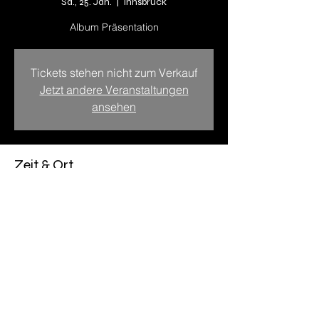
Sa., 25. Jän.
  |  
Innsbruck
Album Präsentation
Tickets stehen nicht zum Verkauf
Jetzt andere Veranstaltungen
ansehen
Zeit & Ort
25. Jän. 2025, 19:00 – 23:00
Innsbruck, Angerzellgasse 8, 6020
Innsbruck, Österreich
Diese Veranstaltung teilen