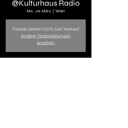
@Kulturhaus Radio
Mo., 06. März
  |  
Wien
Tickets stehen nicht zum Verkauf
Andere Veranstaltungen
ansehen
Zeit & Ort
06. März 2023, 19:00
Wien, Wien, Österreich
Diese Veranstaltung teilen