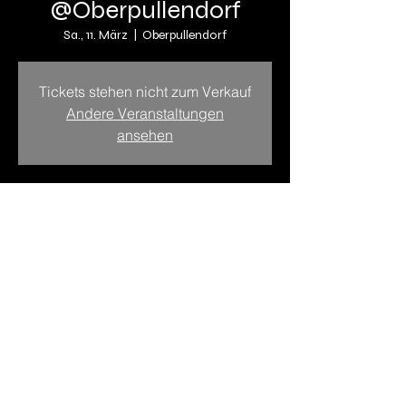
@Oberpullendorf
Sa., 11. März
  |  
Oberpullendorf
Tickets stehen nicht zum Verkauf
Andere Veranstaltungen
ansehen
Zeit & Ort
11. März 2023, 19:00
Oberpullendorf, Oberpullendorf, Österreich
Diese Veranstaltung teilen