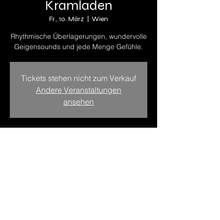
Kramladen
Fr., 10. März
  |  
Wien
Rhythmische Überlagerungen, wundervolle
Geigensounds und jede Menge Gefühle.
Tickets stehen nicht zum Verkauf
Andere Veranstaltungen
ansehen
Zeit & Ort
10. März 2023, 20:00
Wien, U Bahn Bogen 39-40, 1080 Wien,
Österreich
Diese Veranstaltung teilen