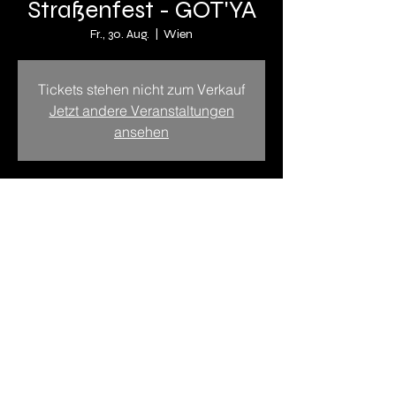
Straßenfest - GOT'YA
Fr., 30. Aug.
  |  
Wien
Tickets stehen nicht zum Verkauf
Jetzt andere Veranstaltungen
ansehen
Zeit & Ort
30. Aug. 2024, 19:00 – 23:00
Wien, Floridsdorf, 1210 Wien, Österreich
Diese Veranstaltung teilen