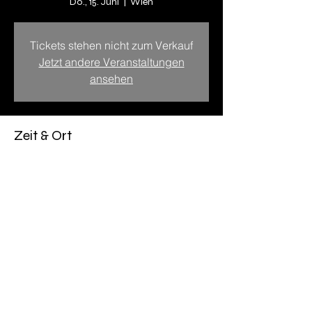
Do., 15. Juni
  |  
Wien
Tickets stehen nicht zum Verkauf
Jetzt andere Veranstaltungen
ansehen
Zeit & Ort
15. Juni 2023, 19:00 – 16. Juni 2023, 19:00
Wien, U-Bahn Bogen 26, 1080 Wien,
Österreich
Diese Veranstaltung teilen