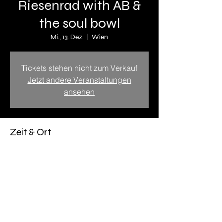
Riesenrad with AB &
the soul bowl
Mi., 13. Dez.
  |  
Wien
Tickets stehen nicht zum Verkauf
Jetzt andere Veranstaltungen
ansehen
Zeit & Ort
13. Dez. 2023, 19:00 – 14. Dez. 2023,
19:00
Wien, Gaudeegasse 1, 1020 Wien,
Österreich
Diese Veranstaltung teilen